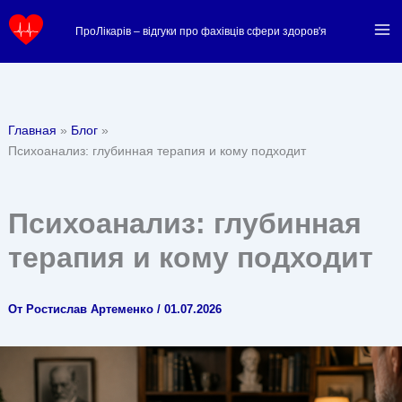
Перейти
ПроЛікарів – відгуки про фахівців сфери здоров'я
к
содержимому
Главная
Блог
Психоанализ: глубинная терапия и кому подходит
Психоанализ: глубинная
терапия и кому подходит
От
Ростислав Артеменко
/
01.07.2026