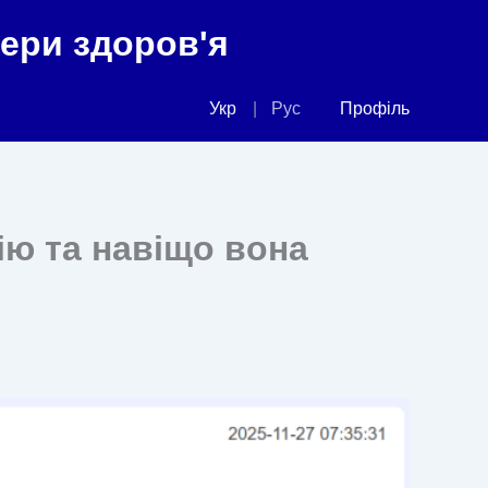
фери здоров'я
Укр
Рус
Профіль
ію та навіщо вона