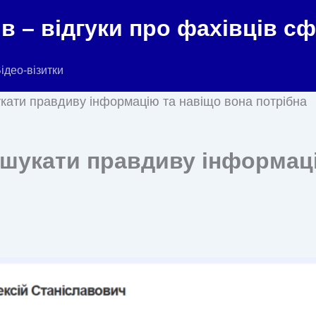
в – відгуки про фахівців с
ідео-візитки
шукати правдиву інформацію та навіщо вона потрібна
е шукати правдиву інформац