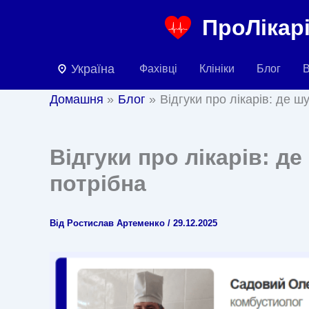
Перейти
ПроЛікарі
до
вмісту
Україна
Фахівці
Клініки
Блог
В
Домашня
Блог
Відгуки про лікарів: де 
Відгуки про лікарів: д
потрібна
Від
Ростислав Артеменко
/
29.12.2025