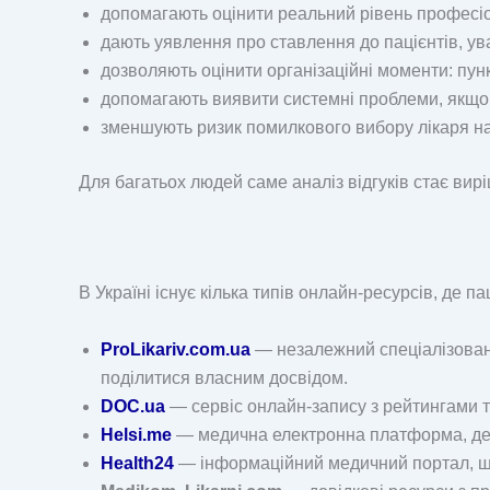
допомагають оцінити реальний рівень професіон
дають уявлення про ставлення до пацієнтів, ува
дозволяють оцінити організаційні моменти: пунк
допомагають виявити системні проблеми, якщо 
зменшують ризик помилкового вибору лікаря на
Для багатьох людей саме аналіз відгуків стає в
В Україні існує кілька типів онлайн-ресурсів, де п
ProLikariv.com.ua
— незалежний спеціалізований
поділитися власним досвідом.
DOC.ua
— сервіс онлайн-запису з рейтингами т
Helsi.me
— медична електронна платформа, де 
Health24
— інформаційний медичний портал, що п