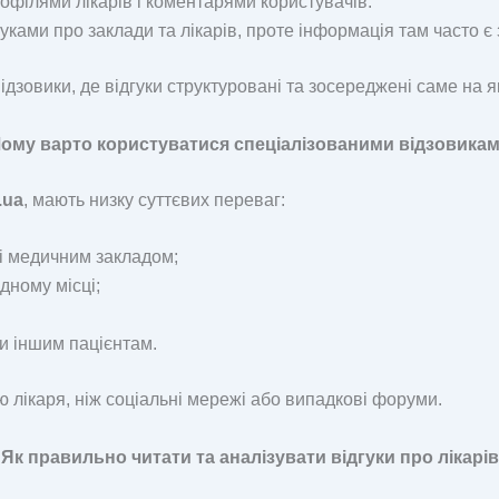
офілями лікарів і коментарями користувачів.
ками про заклади та лікарів, проте інформація там часто є
ідзовики, де відгуки структуровані та зосереджені саме на 
ому варто користуватися спеціалізованими відзовика
.ua
, мають низку суттєвих переваг:
 і медичним закладом;
одному місці;
и іншим пацієнтам.
 лікаря, ніж соціальні мережі або випадкові форуми.
Як правильно читати та аналізувати відгуки про лікарів